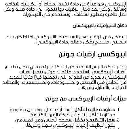
الإيبوكسي هو عبارة عن مادة تشبه المطاط أو الاكريليك شفافة
وسائلة ، ولكن بعد دهان الارضيات بها تتحول الي مادة صلبة ولكن
تظل ظاهرة بمظهر الشفاف ، وتستخدم في الديكورات .
دهان السيراميك بالايبوكسي
لا يمكن في الوقاع دهان السيراميك بالايبوكسي اما اذا كان بلاط
اسمنتي مسطح يمكن دهانه بمادة الايبوكسي .
ايبوكسي ارضيات جوتن
تعتبر شركة البروج العالمية من الشركات الرائدة في مجال تطبيق
أرضيات الإيبوكسي باستخدام منتجات جوتن. تتميز أرضيات
الإيبوكسي بالعديد من الفوائد التي تجعلها خيارًا مثاليًا للعديد
من الأماكن مثل المصانع، والمستودعات، والمستشفيات، والمطابخ
التجارية، والمنازل، وغيرها.
ميزات أرضيات الإيبوكسي من جوتن:
مقاومة عالية للتآكل
: توفر أرضيات الإيبوكسي مقاومة
ممتازة للتآكل الناتج عن حركة المرور الكثيفة.
سهل التنظيف
: بفضل سطحه الأملس وغير المسامي،
يكون تنظيف أرضيات الإيبوكسي سهلاً وسريعًا.