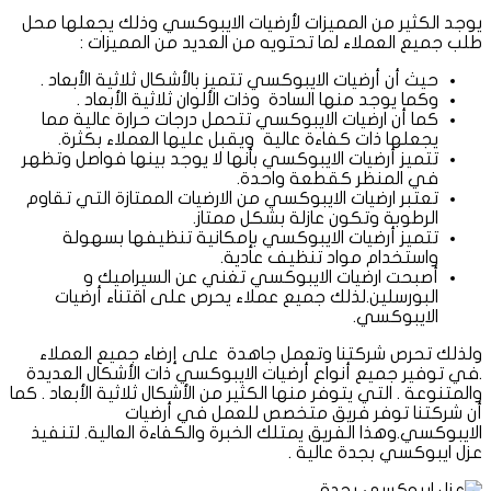
يوجد الكثير من المميزات لأرضيات الايبوكسي وذلك يجعلها محل
طلب جميع العملاء لما تحتويه من العديد من المميزات :
حيث أن أرضيات الايبوكسي تتميز بالأشكال ثلاثية الأبعاد .
وكما يوجد منها السادة وذات الألوان ثلاثية الأبعاد .
كما أن ارضيات الايبوكسي تتحمل درجات حرارة عالية مما
يجعلها ذات كفاءة عالية ويقبل عليها العملاء بكثرة.
تتميز أرضيات الايبوكسي بأنها لا يوجد بينها فواصل وتظهر
في المنظر كقطعة واحدة.
تعتبر ارضيات الايبوكسي من الارضيات الممتازة التي تقاوم
الرطوبة وتكون عازلة بشكل ممتاز.
تتميز أرضيات الايبوكسي بإمكانية تنظيفها بسهولة
واستخدام مواد تنظيف عادية.
أصبحت ارضيات الايبوكسي تغني عن السيراميك و
البورسلين.لذلك جميع عملاء يحرص على اقتناء أرضيات
الايبوكسي.
ولذلك تحرص شركتنا وتعمل جاهدة على إرضاء جميع العملاء
.في توفير جميع أنواع أرضيات الايبوكسي ذات الأشكال العديدة
والمتنوعة . التي يتوفر منها الكثير من الأشكال ثلاثية الأبعاد . كما
أن شركتنا توفر فريق متخصص للعمل في أرضيات
الايبوكسي.وهذا الفريق يمتلك الخبرة والكفاءة العالية. لتنفيذ
عزل ايبوكسي بجدة عالية .