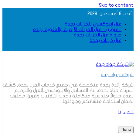
Skip to content
الأحد, 9 أغسطس، 2026
عزل ايبوكسي للخزانات بجدة
الفرق بين عزل الخزانات الأرضية والعلوية بجدة
ضرورة عزل الخزانات بجدة
عزل خزانات بجدة
شركة جواد جدة
شركة رائدة بجدة متخصصة في جميع خدمات العزل بجدة, كشف
تسربات مياة بجدة، بناء المسابح، والايبوكسي,العزل والترميم.
نقدم حلولاً هندسية متكاملة بأحدث التقنيات وفريق محترف
لضمان استدامة منشآتكم وجودتها.
اتصل بنا
Menu