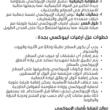
مقاومة كيميائية
: تتمتع أرضيات الإيبوكسي بمقاومة
جيدة للكثير من المواد الكيميائية، مما يجعلها مثالية
للاستخدام في المصانع والمختبرات.
جماليات عالية
: توفر أرضيات الإيبوكسي لمسة جمالية مع
خيارات متعددة من الألوان والتشطيبات.
طول العمر
: تعيش أرضيات الإيبوكسي لفترة طويلة مع
صيانة قليلة، مما يجعلها استثمارًا جيدًا على المدى الطويل.
خطوات عزل ارضيات ايبوكسي بجدة :
يجب أن يكون السطح نظيفًا وخاليًا من الأتربة والزيوت
والشحوم.
يتم إصلاح أي تشققات أو عيوب في السطح.
يتم تطبيق طبقة تمهيدية تساعد في زيادة التصاق
الإيبوكسي بالسطح.
يتم خلط مكونات الإيبوكسي وتطبيقها على السطح
باستخدام أدوات مخصصة مثل الرول أو المسطرين.
يمكن إضافة ألوان أو رقائق لزيادة الجمالية.
بعد جفاف الطبقة الأساسية، يمكن إضافة طبقة علوية
لحماية الإيبوكسي وزيادة مقاومته للعوامل الخارجية.
يترك الإيبوكسي ليجف تمامًا قبل الاستخدام. قد يستغرق
ذلك بضع ساعات إلى أيام حسب نوع المنتج ودرجة الحرارة
والرطوبة.
نصائح للعناية بأرضيات الإيبوكسي: