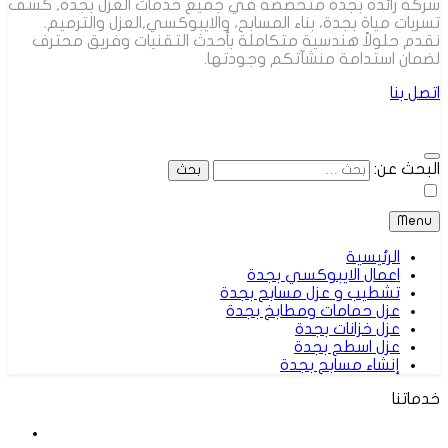
شركة رائدة بجدة متخصصة في جميع خدمات العزل بجدة, كشف
تسربات مياة بجدة، بناء المسابح، والايبوكسي,العزل والترميم.
نقدم حلولاً هندسية متكاملة بأحدث التقنيات وفريق محترف
لضمان استدامة منشآتكم وجودتها.
اتصل بنا
البحث عن:
Menu
الرئيسية
اعمال الايبوكسي بجدة
تشطيب و عزل مسابح بجدة
عزل حمامات ومطابخ بجدة
عزل خزانات بجدة
عزل اسطح بجدة
إنشاء مسابح بجدة
خدماتنا