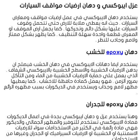
عزل ايبوكسي و دهان ارضيات مواقف السيارات
يستخدم دهان الايبوكسي في عمل ارضيات مواقف ومعارض
السيارات . حيث انه يعطي صلابة للارض حتي تتحمل وقوف
السيارات عليها بشكل دائم وتحركها . كما يجعل ارض الموقف او
المعرض قطعة واحدة سهلة التنظيف . كما يظهر بشكل ممتاز
ولامع وجاذب للنظر .
دهان
epoxy
للخشب
يستخدم ايضا دهانات الايبوكسي في دهان الخشب فيصلح ان
يدهن الارضيات الخشبية والاسطح الخشبية بالايبوكسي الشفاف .
الذي يعمل علي حماية الارضيات الخشبية من الماء ومن التأكل
بمرور الزمن . فهو يعمل كمادة حافظة للاخشاب . كما يعطيها
مظهر لامع وجذاب ويستخدم في الديكورات بسبب مظهره الرائع
.
دهان epoxy للجدران
وهنا يستخدم عزل و دهان ايبوكسي بجدة في اعمال الديكورات
فمادة الايبوكسي تستخدم للتوفير والمظهر الجمالي والديكور
فهي مادة رائعة في الكثير من الاستخدامات سواء للارضيات
الاسمنتية او الخشبية او الارضيات السيراميك او الجدران وغيرها من
الاستخدامات .