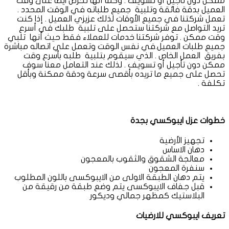
ممكن دون تأجيل أو تسويف . وكما أنها تحرص ايضا على وقت
العميل بدقة فائقة وتلبية جميع طلباته في الوقت المحدد .
تعمل شركتنا في جميع الأوقات لذلك عزيزي العميل . إذا كنت
تريد التواصل مع شركتنا ستحصل على تلبية طلبك في أسرع
وقت ممكن . توفر شركتنا خدمات للعملاء فقط حيث أنها تلبي
جميع طلبات العميل.في نفس الوقت وتعمل علي اتصاله مباشرة
بفريق العمل الخاص . الذي سيقوم بتلبية طلبه بأسرع وقت
ممكن دون تأجيل أو تسويف . لذلك عند التعامل معنا سوف
تحصل على جميع ما تريده بأقصى سرعة ودقة ممكنة وبأقل
تكلفة .
خطوات عزل ايبوكسي بجدة
تجهيز الأرضية
دهان الاساس
معالجة الشقوق والثقوب بالمعجون
سنفرة المعجون
يتم دهان الطبقة الاولى من الايبوكسى باللون المطلوب
قبل جفاف الايبوكسى يتم وضع طبقة من رقيقة من
البلاستيك كمظهر جمالي وديكور
تعريف ايبوكسي للارضيات