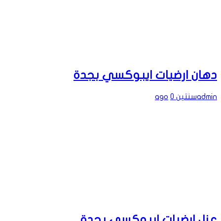
دهان ارضيات ايبوكسي بجدة
admin
سنتين ago
0
عزل ارضيات ايبوكسي بجدة