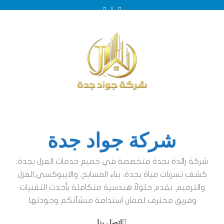
Ski
t
conten
عزل
عزل
الفرق
ضرورة
عزل
عزل
الفرق
خزانات
بين
ايبوكسي
عزل
خزانات
بين
ايبوكسي
ضرورة
عزل
بجدة
عزل
للخزانات
بجدة
الخزانات
عزل
للخزانات
عزل
خزانات
بجدة
بجدة
الخزانات
بجدة
الخزانات
بجدة
الخزانات
الأرضية
الأرضية
بجدة
والعلوية
والعلوية
بجدة
بجدة
شركة جواد جدة
شركة رائدة بجدة متخصصة في جميع خدمات العزل بجدة,
كشف تسربات مياة بجدة، بناء المسابح، والايبوكسي,العزل
والترميم. نقدم حلولاً هندسية متكاملة بأحدث التقنيات
وفريق محترف لضمان استدامة منشآتكم وجودتها.