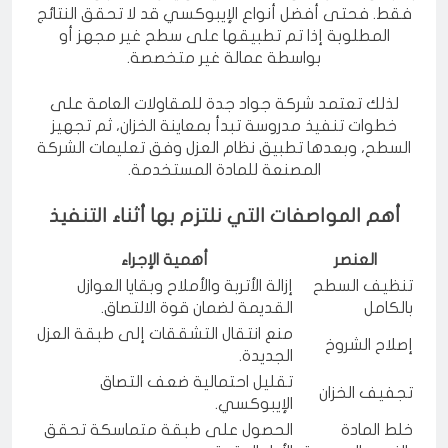
بمجموعة من المواصفات الفنية، وليس على جودة المادة
فقط. فحتى أفضل أنواع الإيبوكسي قد لا تحقق النتائج
المطلوبة إذا تم تطبيقها على سطح غير مجهز أو
بواسطة عمالة غير متخصصة.
لذلك تعتمد شركة جواد جدة للمقاولات العامة على
خطوات تنفيذ مدروسة تبدأ بمعاينة الخزان، ثم تجهيز
السطح، وبعدها تطبيق نظام العزل وفق تعليمات الشركة
المصنعة للمادة المستخدمة.
أهم المواصفات التي نلتزم بها أثناء التنفيذ
العنصر
أهمية الإجراء
تنظيف السطح
إزالة الأتربة والأملاح وبقايا العوازل
بالكامل
القديمة لضمان قوة الالتصاق.
منع انتقال التشققات إلى طبقة العزل
إصلاح الشروخ
الجديدة.
تقليل احتمالية ضعف التصاق
تجفيف الخزان
الإيبوكسي.
خلط المادة
الحصول على طبقة متماسكة تحقق