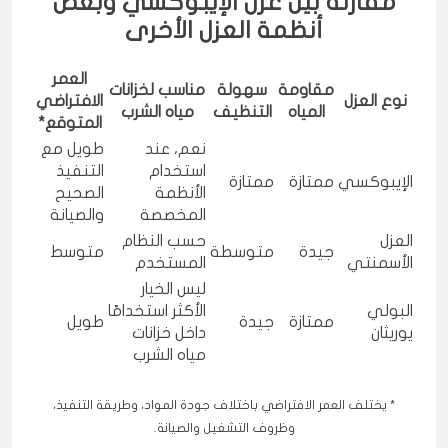
مقارنة بين عزل الإيبوكسي وبعض
أنظمة العزل الأخرى
العمر
مقاومة
سهولة
مناسب لخزانات
نوع العزل
الافتراضي
المياه
التنظيف
مياه الشرب
المتوقع*
نعم، عند
طويل مع
استخدام
التنفيذ
الإيبوكسي
ممتازة
ممتازة
الأنظمة
الصحيح
المخصصة
والصيانة
العزل
حسب النظام
جيدة
متوسطة
متوسط
الأسمنتي
المستخدم
ليس الخيار
البولي
الأكثر استخدامًا
ممتازة
جيدة
طويل
يوريثان
داخل خزانات
مياه الشرب
* يختلف العمر الافتراضي باختلاف جودة المواد، وطريقة التنفيذ،
وظروف التشغيل والصيانة.