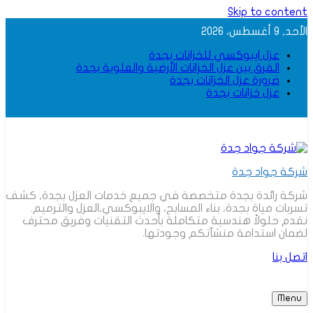
Skip to content
الأحد, 9 أغسطس، 2026
عزل ايبوكسي للخزانات بجدة
الفرق بين عزل الخزانات الأرضية والعلوية بجدة
ضرورة عزل الخزانات بجدة
عزل خزانات بجدة
شركة جواد جدة
شركة رائدة بجدة متخصصة في جميع خدمات العزل بجدة, كشف
تسربات مياة بجدة، بناء المسابح، والايبوكسي,العزل والترميم.
نقدم حلولاً هندسية متكاملة بأحدث التقنيات وفريق محترف
لضمان استدامة منشآتكم وجودتها.
اتصل بنا
Menu