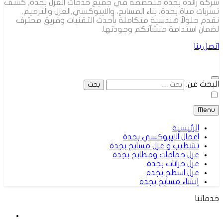
شركة رائدة بجدة متخصصة في جميع خدمات العزل بجدة, كشف
تسربات مياة بجدة، بناء المسابح، والايبوكسي,العزل والترميم.
نقدم حلولاً هندسية متكاملة بأحدث التقنيات وفريق محترف
لضمان استدامة منشآتكم وجودتها.
اتصل بنا
البحث عن:
Menu
الرئيسية
اعمال الايبوكسي بجدة
تشطيب و عزل مسابح بجدة
عزل حمامات ومطابخ بجدة
عزل خزانات بجدة
عزل اسطح بجدة
إنشاء مسابح بجدة
خدماتنا