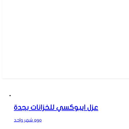
عزل ايبوكسي للخزانات بجدة
شهر واحد ago