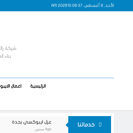
Ski
الأحد, 9 أغسطس، 2026
10:08:37 AM
t
conten
شركة را
بناء ا
الرئيسية
اعمال الاي
يات ايبوكسي بجدة
عزل ايبوكسي بجدة
خدماتنا
سنتين Ago