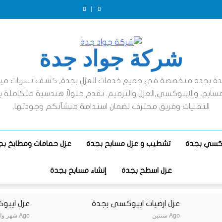
شركة جواد جدة
ئدة بجدة متخصصة في جميع خدمات العزل بجدة, كشف تسربات مياة
لمسابح، والايبوكسي,العزل والترميم. نقدم حلولاً هندسية متكاملة 
التقنيات وفريق محترف لضمان استدامة منشآتكم وجودتها.
بوكسي بجدة
تشطيب و عزل مسابح بجدة
عزل حمامات ومطابخ بج
عزل اسطح بجدة
إنشاء مسابح بجدة
عزل ارضيات ايبوكسي بجدة
عزل ايبوكسي
سنتين Ago
شهر واحد Ago