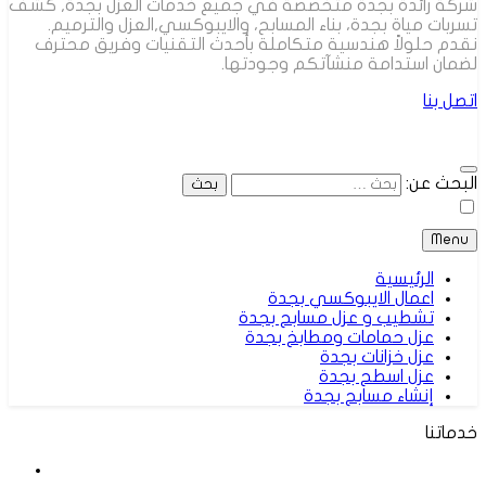
شركة رائدة بجدة متخصصة في جميع خدمات العزل بجدة, كشف
تسربات مياة بجدة، بناء المسابح، والايبوكسي,العزل والترميم.
نقدم حلولاً هندسية متكاملة بأحدث التقنيات وفريق محترف
لضمان استدامة منشآتكم وجودتها.
اتصل بنا
البحث عن:
Menu
الرئيسية
اعمال الايبوكسي بجدة
تشطيب و عزل مسابح بجدة
عزل حمامات ومطابخ بجدة
عزل خزانات بجدة
عزل اسطح بجدة
إنشاء مسابح بجدة
خدماتنا