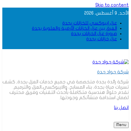
Skip to content
الأحد, 9 أغسطس، 2026
عزل ايبوكسي للخزانات بجدة
الفرق بين عزل الخزانات الأرضية والعلوية بجدة
ضرورة عزل الخزانات بجدة
عزل خزانات بجدة
شركة جواد جدة
شركة رائدة بجدة متخصصة في جميع خدمات العزل بجدة, كشف
تسربات مياة بجدة، بناء المسابح، والايبوكسي,العزل والترميم.
نقدم حلولاً هندسية متكاملة بأحدث التقنيات وفريق محترف
لضمان استدامة منشآتكم وجودتها.
اتصل بنا
Menu