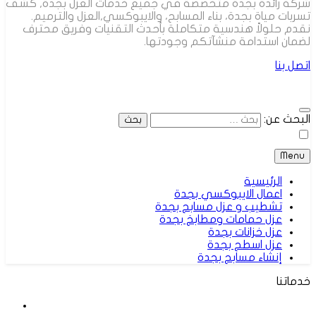
شركة رائدة بجدة متخصصة في جميع خدمات العزل بجدة, كشف
تسربات مياة بجدة، بناء المسابح، والايبوكسي,العزل والترميم.
نقدم حلولاً هندسية متكاملة بأحدث التقنيات وفريق محترف
لضمان استدامة منشآتكم وجودتها.
اتصل بنا
البحث عن:
Menu
الرئيسية
اعمال الايبوكسي بجدة
تشطيب و عزل مسابح بجدة
عزل حمامات ومطابخ بجدة
عزل خزانات بجدة
عزل اسطح بجدة
إنشاء مسابح بجدة
خدماتنا