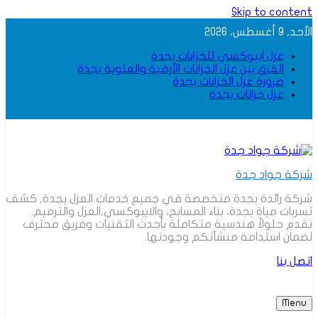
Skip to content
الأحد, 9 أغسطس، 2026
عزل ايبوكسي للخزانات بجدة
الفرق بين عزل الخزانات الأرضية والعلوية بجدة
ضرورة عزل الخزانات بجدة
عزل خزانات بجدة
شركة جواد جدة
شركة رائدة بجدة متخصصة في جميع خدمات العزل بجدة, كشف
تسربات مياة بجدة، بناء المسابح، والايبوكسي,العزل والترميم.
نقدم حلولاً هندسية متكاملة بأحدث التقنيات وفريق محترف
لضمان استدامة منشآتكم وجودتها.
اتصل بنا
Menu