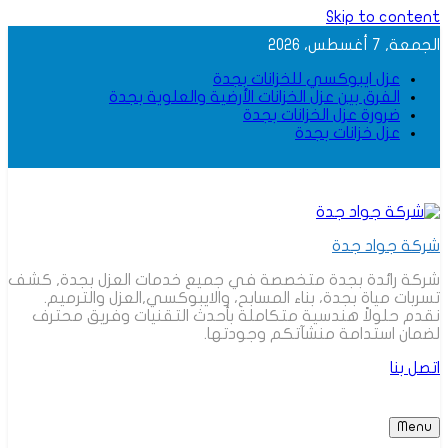
Skip to content
الجمعة, 7 أغسطس، 2026
عزل ايبوكسي للخزانات بجدة
الفرق بين عزل الخزانات الأرضية والعلوية بجدة
ضرورة عزل الخزانات بجدة
عزل خزانات بجدة
شركة جواد جدة
شركة رائدة بجدة متخصصة في جميع خدمات العزل بجدة, كشف
تسربات مياة بجدة، بناء المسابح، والايبوكسي,العزل والترميم.
نقدم حلولاً هندسية متكاملة بأحدث التقنيات وفريق محترف
لضمان استدامة منشآتكم وجودتها.
اتصل بنا
Menu