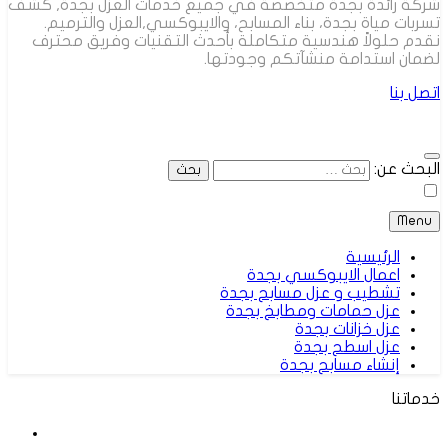
شركة رائدة بجدة متخصصة في جميع خدمات العزل بجدة, كشف
تسربات مياة بجدة، بناء المسابح، والايبوكسي,العزل والترميم.
نقدم حلولاً هندسية متكاملة بأحدث التقنيات وفريق محترف
لضمان استدامة منشآتكم وجودتها.
اتصل بنا
البحث عن:
Menu
الرئيسية
اعمال الايبوكسي بجدة
تشطيب و عزل مسابح بجدة
عزل حمامات ومطابخ بجدة
عزل خزانات بجدة
عزل اسطح بجدة
إنشاء مسابح بجدة
خدماتنا