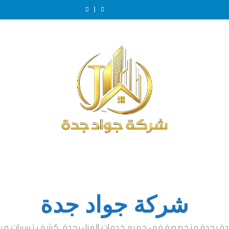
شركة جواد جدة
ئدة بجدة متخصصة في جميع خدمات العزل بجدة, كشف تسربات مياة