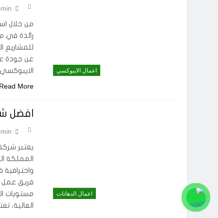
min
من خلال اس
رائدة في مج
للمشاريع ال
عن جودة عا
الايبوكسي 
اعمال الايبوكسي
Read More
افضل شر
min
يعتبر شركة
المملكة ال
واحترافية ف
فريق عمل م
مستويات الج
اعمال الدهانات
العالية، تع