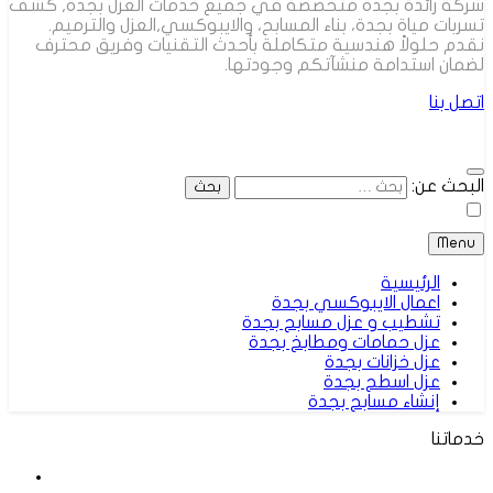
شركة رائدة بجدة متخصصة في جميع خدمات العزل بجدة, كشف
تسربات مياة بجدة، بناء المسابح، والايبوكسي,العزل والترميم.
نقدم حلولاً هندسية متكاملة بأحدث التقنيات وفريق محترف
لضمان استدامة منشآتكم وجودتها.
اتصل بنا
البحث عن:
Menu
الرئيسية
اعمال الايبوكسي بجدة
تشطيب و عزل مسابح بجدة
عزل حمامات ومطابخ بجدة
عزل خزانات بجدة
عزل اسطح بجدة
إنشاء مسابح بجدة
خدماتنا