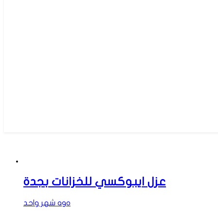
عزل ايبوكسي للخزانات بجدة
شهر واحد ago