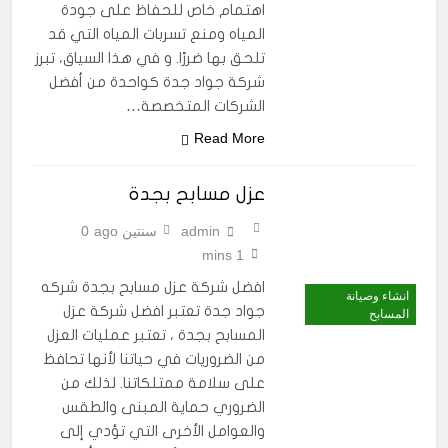
اهتمام خاص للحفاظ على جودة
عزل ايبوكسي بجدة
المياه ومنع تسربات المياه التي قد
سنتين Ago
تلحق بها ضررًا. و في هذا السياق، تبرز
عزل ارضيات ايبوكسي
بجدة
شركة جواد جدة كواحدة من أفضل
سنتين Ago
الشركات المتخصصة…
Read More
عزل مسابح بجدة
admin
سنتين ago
0
1 mins
افضل شركة عزل مسابح بجدة شركه
انشاء وصيانة
جواد جدة تعتبر افضل شركة عزل
المسابح
المسابح بجدة ، تعتبر عمليات العزل
من الضروريات في حياتنا لأنها تحافظ
على سلامة ممتلكاتنا. لذلك من
الضروري حماية المبنى والطقس
والعوامل الأخرى التي تؤدي إلى