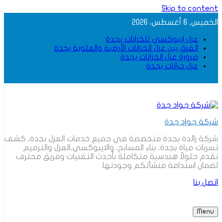
Skip to content
الخميس, 6 أغسطس، 2026
عزل ايبوكسي للخزانات بجدة
الفرق بين عزل الخزانات الأرضية والعلوية بجدة
ضرورة عزل الخزانات بجدة
عزل خزانات بجدة
شركة جواد جدة
شركة رائدة بجدة متخصصة في جميع خدمات العزل بجدة, كشف
تسربات مياة بجدة، بناء المسابح، والايبوكسي,العزل والترميم.
نقدم حلولاً هندسية متكاملة بأحدث التقنيات وفريق محترف
لضمان استدامة منشآتكم وجودتها.
اتصل بنا
Menu