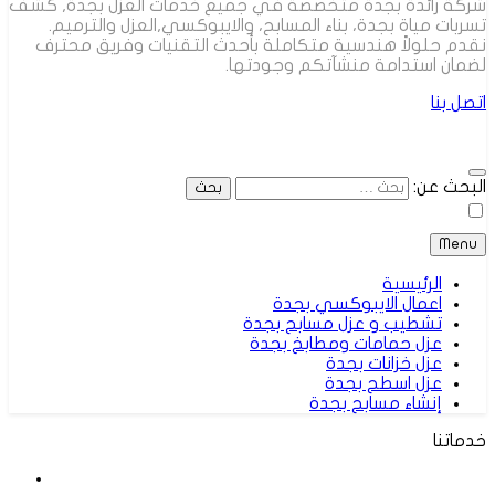
شركة رائدة بجدة متخصصة في جميع خدمات العزل بجدة, كشف
تسربات مياة بجدة، بناء المسابح، والايبوكسي,العزل والترميم.
نقدم حلولاً هندسية متكاملة بأحدث التقنيات وفريق محترف
لضمان استدامة منشآتكم وجودتها.
اتصل بنا
البحث عن:
Menu
الرئيسية
اعمال الايبوكسي بجدة
تشطيب و عزل مسابح بجدة
عزل حمامات ومطابخ بجدة
عزل خزانات بجدة
عزل اسطح بجدة
إنشاء مسابح بجدة
خدماتنا